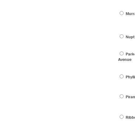
Murra
Nupti
Park
Avenue
Phyll
Piran
Ribb