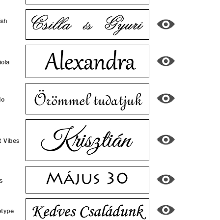
ish
ola
do
 Vibes
s
type