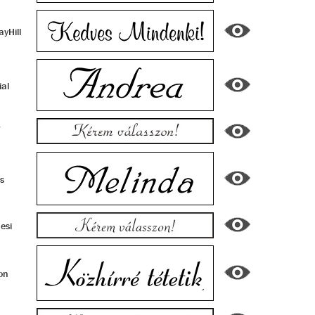
yHill
al
-
is
esi
on