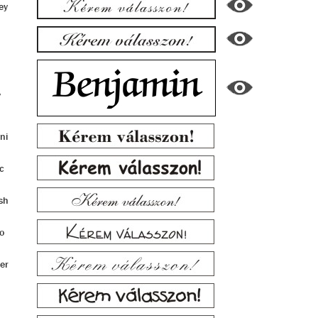
ey
y
ni
c
sh
o
er