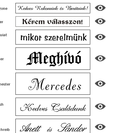
one
er
uiat
ter
hester
sh
chreib