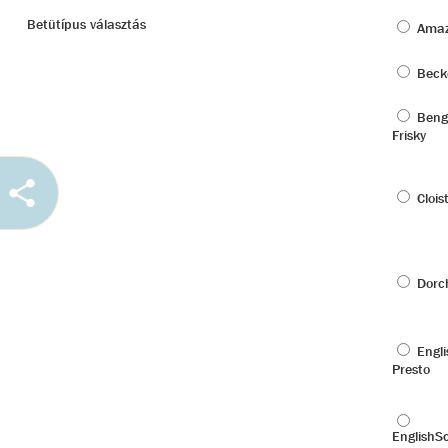
Betütípus választás
Amaz
Beck
Beng
Frisky
Clois
Dorc
Engli
Presto
EnglishS