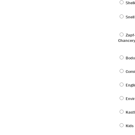
Shell
Snell
Zapf-
Chancer
Bodo
Comi
Engli
Envir
Kastl
Kids