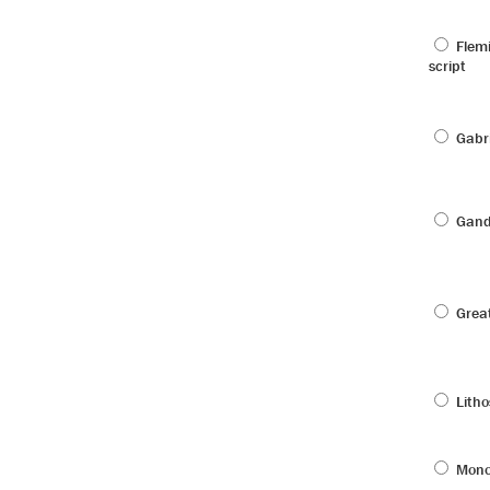
Flem
script
Gabri
Gan
Great
Litho
Mono